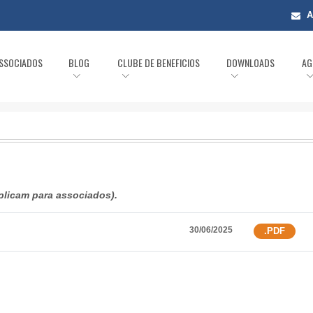
A
ASSOCIADOS
BLOG
CLUBE DE BENEFICIOS
DOWNLOADS
AG
plicam para associados).
30/06/2025
.PDF