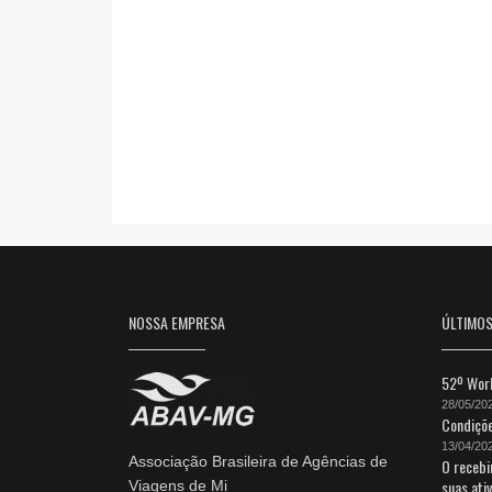
NOSSA EMPRESA
ÚLTIMO
52º Work
28/05/20
Condiçõe
13/04/20
Associação Brasileira de Agências de
O recebi
suas ati
Viagens de Mi