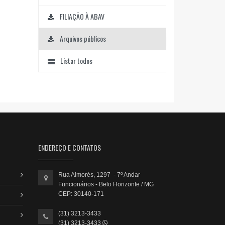
FILIAÇÃO À ABAV
Arquivos públicos
Listar todos
ENDEREÇO E CONTATOS
Rua Aimorés, 1297 - 7º Andar
Funcionários - Belo Horizonte / MG
CEP: 30140-171
(31) 3213-3433
(31) 3213-3433