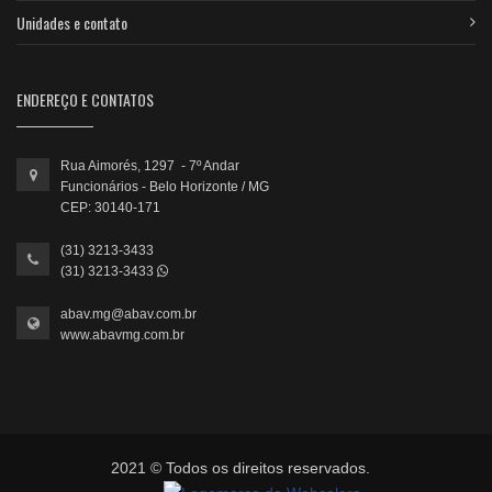
Unidades e contato
ENDEREÇO E CONTATOS
Rua Aimorés, 1297 - 7º Andar
Funcionários - Belo Horizonte / MG
CEP: 30140-171
(31) 3213-3433
(31) 3213-3433
abav.mg@abav.com.br
www.abavmg.com.br
2021 © Todos os direitos reservados.