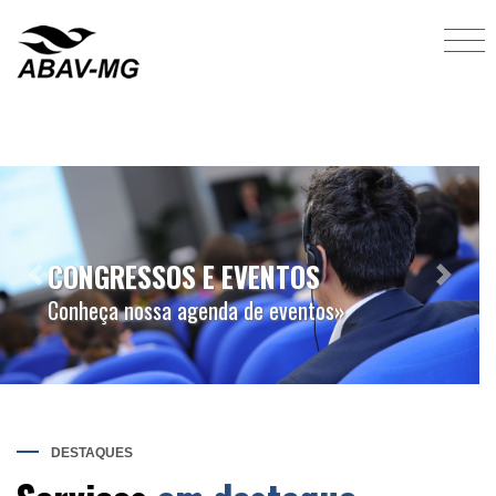
SEJA UM ASSOCIADO
Previous
Next
Conheça as vantagens de se associar»
DESTAQUES